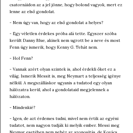
csatornáidon az a jel jönne, hogy bolond vagyok, mert ez
lenne az első gondolat.
- Nem úgy van, hogy az első gondolat a helyes?
- Egy véletlen érdekes próba alá tette. Egyszer szóba
került Danny Blue, akinek nem ugrott be a neve és most
Fenn úgy ismerik, hogy Kenny G. Tehát nem.
- Hol Fenn?
- Vannak azért olyan szintek is, ahol érdekli őket ez a
világ. Ismerik Messit is, meg Neymart a teljesség igénye
nélkül. A megszálláskor ugyanis a tudatod egy olyan
hálózatra kerül, ahol a gondolataid megjelennek a
hálózaton.
- Mindenkié?
- Igen, de azt érdemes tudni, mivel nem értik az egyéni
tudatot, nem nagyon tudják ki melyik ember. Messi meg
Neymar esetében nem nehéz az azonosítás, de Kovács