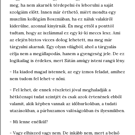
meg, ha nem akarnék térdepelni és leborulni a saját
szolgáim előtt. Innen már érthető, miért mondta egy
muszlim kollégám Boszniában, ha ez náluk valakiről
kiderülne, azonnal kinyírnák. Én meg ettől a ponttól
tudtam, hogy az iszlámmal ez egy ki-ki meccs lesz. Ami
az elején biztos vicces dolog lehetett, ma meg már
tárgyalni akarnak. Egy olyan világból, ahol a tárgyalás
célja nem a megállapodás, hanem a gyengeség jele. De ez
logikailag is érdekes, mert Sátán amúgy isteni rangú lény.
- Ha kiadod magad istennek, az egy izmos feladat, amihez
nem tudom fel lehet-e nőni.
- Fel lehet, de ennek részletei jóval meghaladják a
hétköznapi tudat szintjét és csak azok értenének ebből
valamit, akik képben vannak az időhurkokban, a tudati
utazásokban, a párhuzamos valóságokban és ilyesmikben.
- Mi lenne enélkül?
- Vagy elhiszed vagy nem. De inkább nem, mert a belső