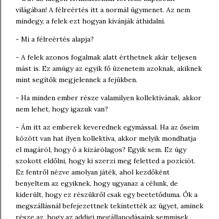
világában! A félreértés itt a normál ügymenet. Az nem
mindegy, a felek ezt hogyan kívánják áthidalni.
- Mi a félreértés alapja?
- A felek azonos fogalmak alatt érthetnek akár teljesen
mást is. Ez amúgy az egyik fő üzenetem azoknak, akiknek
mint segítők megjelennek a fejükben.
- Ha minden ember része valamilyen kollektívának, akkor
nem lehet, hogy igazuk van?
- Ám itt az emberek keverednek egymással. Ha az őseim
között van hat ilyen kollektíva, akkor melyik mondhatja
el magáról, hogy ő a kizárólagos? Egyik sem. Ez úgy
szokott eldőlni, hogy ki szerzi meg feletted a pozíciót.
Ez fentről nézve amolyan játék, ahol kezdőként
benyeltem az egyiknek, hogy ugyanaz a célunk, de
kiderült, hogy ez részükről csak egy beetetőduma. Ők a
megszállásnál befejezettnek tekintették az ügyet, aminek
része az, hogy az addigi megállapodásaink semmisek,