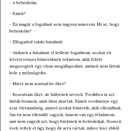
- A behódolás.
- Kinek?
- Én magát a fogalmat sem nagyon ismerem. Mi az, hogy
behódolás?
- Elfogadod valaki hatalmát.
- Akiknek a hatalmát el kellene fogadnom, azokat én
köztörvényes bűnözőknek tekintem, akik fölött
megszegtek egy olyan megállapodást, aminek nem láttak
bele a mélységeibe.
- Miért nem avattad be őket?
- Beavattam őket, de hülyének néztek. Továbbra is azt
látták bennem, amit látni akartak. Ennek eredménye egy
szar életminőség, amivel azokat büntetik, akik ellenállnak.
Ám én nem ellenálló vagyok, hanem van egy feladatom,
ami nem engedi azt, hogy bárkinek is behódoljak. Hosszú
évek teltek el úgy, hogy ők arra vártak, mikor lesz ebből