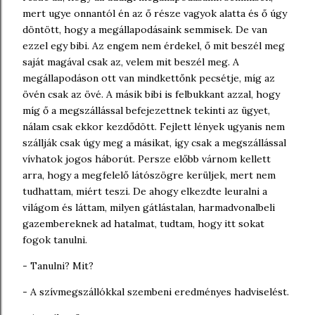
mert ugye onnantól én az ő része vagyok alatta és ő úgy
döntött, hogy a megállapodásaink semmisek. De van
ezzel egy bibi. Az engem nem érdekel, ő mit beszél meg
saját magával csak az, velem mit beszél meg. A
megállapodáson ott van mindkettőnk pecsétje, míg az
övén csak az övé. A másik bibi is felbukkant azzal, hogy
míg ő a megszállással befejezettnek tekinti az ügyet,
nálam csak ekkor kezdődött. Fejlett lények ugyanis nem
szállják csak úgy meg a másikat, így csak a megszállással
vívhatok jogos háborút. Persze előbb várnom kellett
arra, hogy a megfelelő látószögre kerüljek, mert nem
tudhattam, miért teszi. De ahogy elkezdte leuralni a
világom és láttam, milyen gátlástalan, harmadvonalbeli
gazembereknek ad hatalmat, tudtam, hogy itt sokat
fogok tanulni.
- Tanulni? Mit?
- A szívmegszállókkal szembeni eredményes hadviselést.