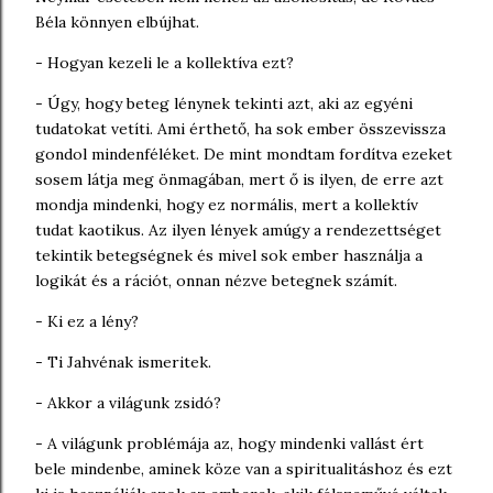
Béla könnyen elbújhat.
- Hogyan kezeli le a kollektíva ezt?
- Úgy, hogy beteg lénynek tekinti azt, aki az egyéni
tudatokat vetíti. Ami érthető, ha sok ember összevissza
gondol mindenféléket. De mint mondtam fordítva ezeket
sosem látja meg önmagában, mert ő is ilyen, de erre azt
mondja mindenki, hogy ez normális, mert a kollektív
tudat kaotikus. Az ilyen lények amúgy a rendezettséget
tekintik betegségnek és mivel sok ember használja a
logikát és a rációt, onnan nézve betegnek számít.
- Ki ez a lény?
- Ti Jahvénak ismeritek.
- Akkor a világunk zsidó?
- A világunk problémája az, hogy mindenki vallást ért
bele mindenbe, aminek köze van a spiritualitáshoz és ezt