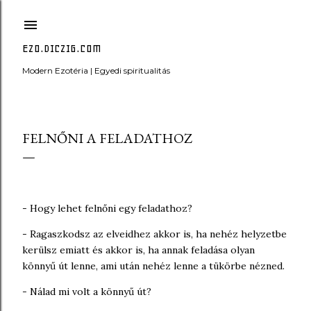
Ugrás a fő tartalomra
EZO.DICZIG.COM
Modern Ezotéria | Egyedi spiritualitás
FELNŐNI A FELADATHOZ
- Hogy lehet felnőni egy feladathoz?
- Ragaszkodsz az elveidhez akkor is, ha nehéz helyzetbe
kerülsz emiatt és akkor is, ha annak feladása olyan
könnyű út lenne, ami után nehéz lenne a tükörbe nézned.
- Nálad mi volt a könnyű út?