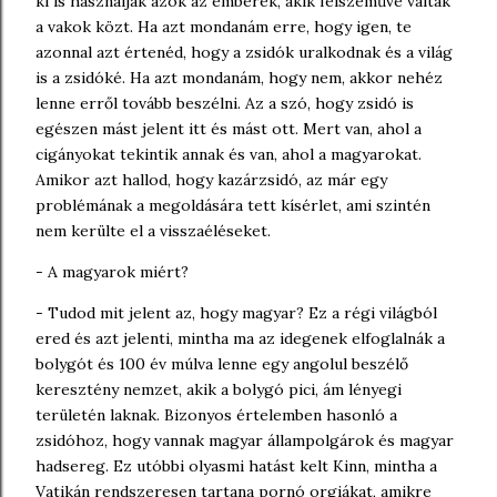
ki is használják azok az emberek, akik félszeművé váltak
a vakok közt. Ha azt mondanám erre, hogy igen, te
azonnal azt értenéd, hogy a zsidók uralkodnak és a világ
is a zsidóké. Ha azt mondanám, hogy nem, akkor nehéz
lenne erről tovább beszélni. Az a szó, hogy zsidó is
egészen mást jelent itt és mást ott. Mert van, ahol a
cigányokat tekintik annak és van, ahol a magyarokat.
Amikor azt hallod, hogy kazárzsidó, az már egy
problémának a megoldására tett kísérlet, ami szintén
nem kerülte el a visszaéléseket.
- A magyarok miért?
- Tudod mit jelent az, hogy magyar? Ez a régi világból
ered és azt jelenti, mintha ma az idegenek elfoglalnák a
bolygót és 100 év múlva lenne egy angolul beszélő
keresztény nemzet, akik a bolygó pici, ám lényegi
területén laknak. Bizonyos értelemben hasonló a
zsidóhoz, hogy vannak magyar állampolgárok és magyar
hadsereg. Ez utóbbi olyasmi hatást kelt Kinn, mintha a
Vatikán rendszeresen tartana pornó orgiákat, amikre