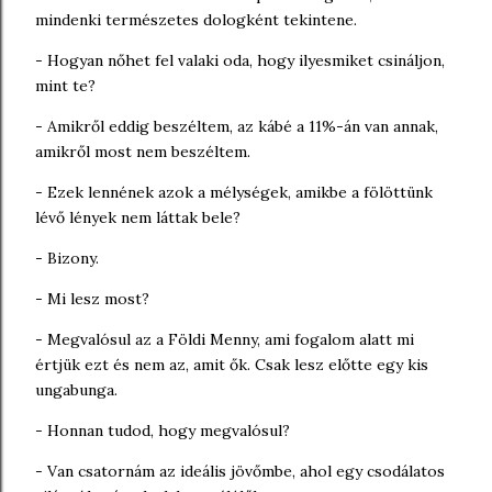
mindenki természetes dologként tekintene.
- Hogyan nőhet fel valaki oda, hogy ilyesmiket csináljon,
mint te?
- Amikről eddig beszéltem, az kábé a 11%-án van annak,
amikről most nem beszéltem.
- Ezek lennének azok a mélységek, amikbe a fölöttünk
lévő lények nem láttak bele?
- Bizony.
- Mi lesz most?
- Megvalósul az a Földi Menny, ami fogalom alatt mi
értjük ezt és nem az, amit ők. Csak lesz előtte egy kis
ungabunga.
- Honnan tudod, hogy megvalósul?
- Van csatornám az ideális jövőmbe, ahol egy csodálatos