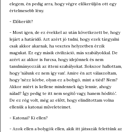
elegem, én pedig arra, hogy végre előkerüljön ott egy
értelmesebb lény.
- Előkerült?
- Most igen, de ez évekkel az után következett be, hogy
lejárt a határidő. Azt azért jó tudni, hogy ezek tárgyalni
csak akkor akarnak, ha vesztes helyzetben érzik
magukat. Ez egy másik civilizáció, más szabályokkal. De
azért az akkor is furcsa, hogy idejönnek és nem
tanulmányozzák az itteni szabályokat. Sokszor hallottam,
hogy 'nálunk ez nem így van'. Amire én azt válaszoltam,
hogy 'nézz körbe, olyan ez a bolygó, mint a tiéd? Nem?
Akkor miért is kellene mindennek úgy lennie, ahogy
nálad? Így pedig te itt nem segítő vagy, hanem hódító.'.
De ez rég volt, még az előtt, hogy elindítottam volna
ellenük a katonai műveleteimet.
- Katonai? Ki ellen?
- Azok ellen a bolygók ellen, akik itt játsszák felettünk az