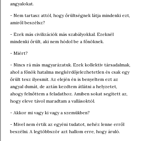
angyalokat.
- Nem tartasz attól, hogy őrültségnek látja mindenki ezt,
amiről beszélsz?
- Ezek más civilizációk más szabályokkal. Ezeknél
mindenki őrült, aki nem hódol be a főnöknek.
- Miért?
- Nincs rá más magyarázatuk. Ezek kollektív társadalmak,
ahol a főnök hatalma megkérdőjelezhetetlen és csak egy
őrült tesz ilyesmit. Az elején én is benyeltem ezt az
angyal dumát, de aztán kezdtem átlátni a helyzetet,
ahogy felnőttem a feladathoz. Amiben sokat segített az,
hogy eleve távol maradtam a vallásoktól.
- Akkor mi vagy ki vagy a szemükben?
- Mivel nem értik az egyéni tudatot, nehéz lenne erről
beszélni. A legtöbbször azt hallom erre, hogy áruló.