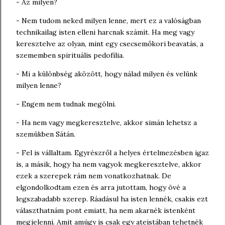
- Az milyen?
- Nem tudom neked milyen lenne, mert ez a valóságban
technikailag isten elleni harcnak számít. Ha meg vagy
keresztelve az olyan, mint egy csecsemőkori beavatás, a
szememben spirituális pedofília.
- Mi a különbség aközött, hogy nálad milyen és velünk
milyen lenne?
- Engem nem tudnak megölni.
- Ha nem vagy megkeresztelve, akkor simán lehetsz a
szemükben Sátán.
- Fel is vállaltam. Egyrészről a helyes értelmezésben igaz
is, a másik, hogy ha nem vagyok megkeresztelve, akkor
ezek a szerepek rám nem vonatkozhatnak. De
elgondolkodtam ezen és arra jutottam, hogy övé a
legszabadabb szerep. Ráadásul ha isten lennék, csakis ezt
választhatnám pont emiatt, ha nem akarnék istenként
megjelenni. Amit amúgy is csak egy ateistában tehetnék