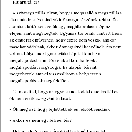
- Kit árultál el?
- A szívmegszállás olyan, hogy a megszálló a megszállása
alatt mindent és mindenkit önmaga részének tekint. Én
azonban kötöttem velük egy magállapodást még az
elején, amit megszegtek. Ugyanaz történik, amit itt Lenn
az embereik művelnek, hogy észre sem veszik, amikor
másokat vádolnak, akkor önmagukról beszélnek. Ám nem
voltam hülye, mert garanciákat építettem be a
megállapodásba, mi történik akkor, ha felek a
megállapodást megszegik. Ez alapján bármit
megtehetek, amivel visszaállítom a helyzetet a
megállapodásnak megfelelően.
- Te mondtad, hogy az egyéni tudatoddal emelkedtél és
ők nem értik az egyéni tudatot.
- Ők meg azt, hogy fejlettebbek és felsőbbrendűek.
- Akkor ez nem egy félreértés?
- Üdv az idegen civilizációkkal történő kapcsolat