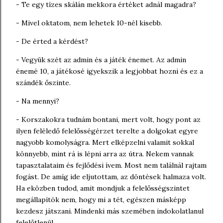
- Te egy tízes skálán mekkora értéket adnál magadra?
- Mivel oktatom, nem lehetek 10-nél kisebb.
- De érted a kérdést?
- Vegyük szét az admin és a játék énemet. Az admin
énemé 10, a játékosé igyekszik a legjobbat hozni és ez a
szándék őszinte.
- Na mennyi?
- Korszakokra tudnám bontani, mert volt, hogy pont az
ilyen feléledő felelősségérzet terelte a dolgokat egyre
nagyobb komolyságra. Mert elképzelni valamit sokkal
könnyebb, mint rá is lépni arra az útra. Nekem vannak
tapasztalataim és fejlődési ívem. Most nem találnál rajtam
fogást. De amíg ide eljutottam, az döntések halmaza volt.
Ha eközben tudod, amit mondjuk a felelősségszintet
megállapítók nem, hogy mi a tét, egészen másképp
kezdesz játszani. Mindenki más szemében indokolatlanul
felelőtlenül.