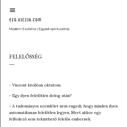
Ugrás a fő tartalomra
EZO.DICZIG.COM
Modern Ezotéria | Egyedi spiritualitás
FELELŐSSÉG
- Viszont kiválóan oktatom.
- Egy ilyen felelőtlen dolog után?
- A tudományos szemlélet nem engedi, hogy minden ilyen
automatikusan felelőtlen legyen. Mert akkor egy
felfedező sem tekinthető felelős embernek.