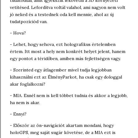
tudatoddal, amit igyekszik lekövetni a 3D környezeti
vetítésed. Lefordítva voltál valahol, ami nagyon nem volt
jó neked és a testednek oda kell mennie, ahol az új
tudatpozíciód van.
- Hova?
- Lehet, hogy sehova, ezt holografikus értelemben
értem. Itt most a hely nem konkrét helyet jelent, hanem
egy pontot a téridőben, amiben más fejlettségen vagy.
- Szerinted egy átlagember mivel tudja legjobban
kihasználni ezt az ÉlményParkot, ha csak egy dologgal
akar foglalkozni?
- MIA. Ennél nem is kell többet tudnia és akkor a legjobb,
ha nem is akar.
- Ennyi?
- Először az ön-navigációt akartam mondani, hogy
holoGPS, meg saját sugár követése, de a MIA ezt is