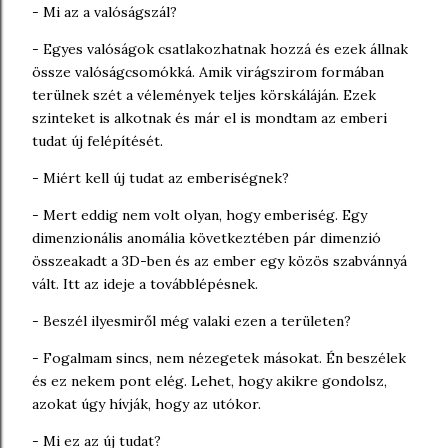
- Mi az a valóságszál?
- Egyes valóságok csatlakozhatnak hozzá és ezek állnak
össze valóságcsomókká. Amik virágszirom formában
terülnek szét a vélemények teljes körskáláján. Ezek
szinteket is alkotnak és már el is mondtam az emberi
tudat új felépítését.
- Miért kell új tudat az emberiségnek?
- Mert eddig nem volt olyan, hogy emberiség. Egy
dimenzionális anomália következtében pár dimenzió
összeakadt a 3D-ben és az ember egy közös szabvánnyá
vált. Itt az ideje a továbblépésnek.
- Beszél ilyesmiről még valaki ezen a területen?
- Fogalmam sincs, nem nézegetek másokat. Én beszélek
és ez nekem pont elég. Lehet, hogy akikre gondolsz,
azokat úgy hívják, hogy az utókor.
- Mi ez az új tudat?