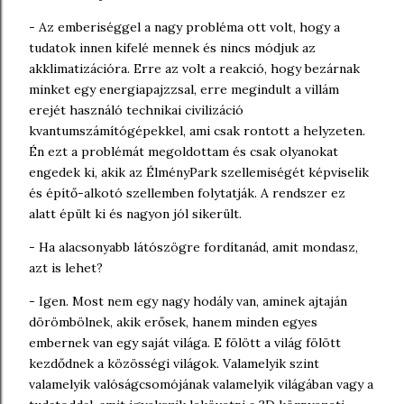
- Az emberiséggel a nagy probléma ott volt, hogy a
tudatok innen kifelé mennek és nincs módjuk az
akklimatizációra. Erre az volt a reakció, hogy bezárnak
minket egy energiapajzzsal, erre megindult a villám
erejét használó technikai civilizáció
kvantumszámítógépekkel, ami csak rontott a helyzeten.
Én ezt a problémát megoldottam és csak olyanokat
engedek ki, akik az ÉlményPark szellemiségét képviselik
és építő-alkotó szellemben folytatják. A rendszer ez
alatt épült ki és nagyon jól sikerült.
- Ha alacsonyabb látószögre fordítanád, amit mondasz,
azt is lehet?
- Igen. Most nem egy nagy hodály van, aminek ajtaján
dörömbölnek, akik erősek, hanem minden egyes
embernek van egy saját világa. E fölött a világ fölött
kezdődnek a közösségi világok. Valamelyik szint
valamelyik valóságcsomójának valamelyik világában vagy a