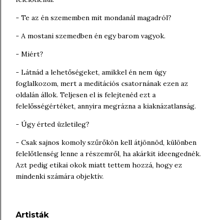
- Te az én szememben mit mondanál magadról?
- A mostani szemedben én egy barom vagyok.
- Miért?
- Látnád a lehetőségeket, amikkel én nem úgy
foglalkozom, mert a meditációs csatornának ezen az
oldalán állok. Teljesen el is felejtenéd ezt a
felelősségértéket, annyira megrázna a kiaknázatlanság.
- Úgy érted üzletileg?
- Csak sajnos komoly szűrőkön kell átjönnöd, különben
felelőtlenség lenne a részemről, ha akárkit ideengednék.
Azt pedig etikai okok miatt tettem hozzá, hogy ez
mindenki számára objektív.
Artisták