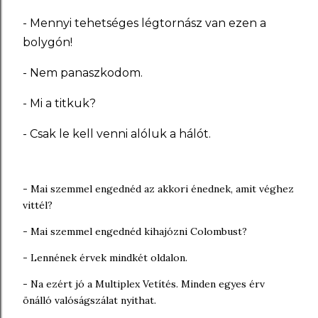
- Mennyi tehetséges légtornász van ezen a
bolygón!
- Nem panaszkodom.
- Mi a titkuk?
- Csak le kell venni alóluk a hálót.
- Mai szemmel engednéd az akkori énednek, amit véghez
vittél?
- Mai szemmel engednéd kihajózni Colombust?
- Lennének érvek mindkét oldalon.
- Na ezért jó a Multiplex Vetítés. Minden egyes érv
önálló valóságszálat nyithat.