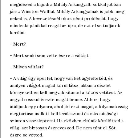
megidézed a bajodra Mihály Arkangyalt, sokkal jobban
jársz Winston Wolffal. Mihály Arkangyalnak is jobb, meg
neked is. A bevezetésnél okoz némi problémát, hogy
mindenki pánikkal reagál az újra, de ezt el se tudjátok
kerülni.
- Mert?
- Mert senki sem vette észre a váltást.
- Milyen váltást?
- A világ úgy épül fel, hogy van két agyféltekéd, és
amilyen világot magad körül látsz, abban a díszlet
környezetben kell megvalósítanod a közös vetítést. Az
angyal rosszul érezte magát benne. Ahhoz, hogy
átálljunk egy olyanra, ahol jól érzi magát, a folyamatosság
megtartása mellett kell leválasztani és más minőségi
szinten visszaléptetni. Ha eközben eltűnik kötülötted a
világ, azt biztosan észreveszed. De nem tűnt el. Sőt,
észre se vetted.